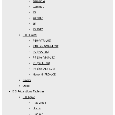
Gamme A
Gamme J
J3
J3 2017
J5
J5 2017


Huawei
P10 (VTR-L09)
P10 Lite (WAS-L03T)
P9 (EVA-L09)
P9 Lite (VNS-L31)
P8 (GRA-L09)
P8 Lite (ALE-L21)
Honor 8 (FRD-L09)
Xiaomi
Oppo


Réparations Tablettes


Apple
iPad 2 et 3
iPad 4
iPad Air