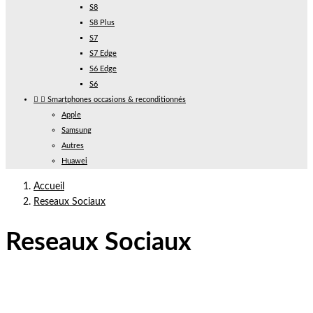
S8
S8 Plus
S7
S7 Edge
S6 Edge
S6


Smartphones occasions & reconditionnés
Apple
Samsung
Autres
Huawei
Accueil
Reseaux Sociaux
Reseaux Sociaux