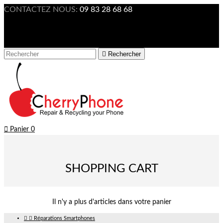
CONTACTEZ NOUS:
09 83 28 68 68

Connexion



Rechercher

Panier
0
SHOPPING CART
Il n'y a plus d'articles dans votre panier


Réparations Smartphones