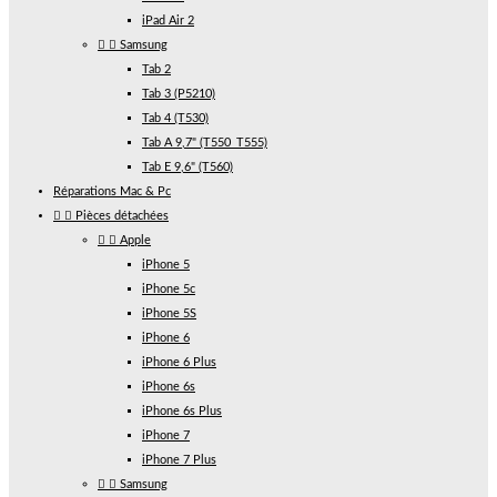
iPad Air 2


Samsung
Tab 2
Tab 3 (P5210)
Tab 4 (T530)
Tab A 9,7" (T550_T555)
Tab E 9,6" (T560)
Réparations Mac & Pc


Pièces détachées


Apple
iPhone 5
iPhone 5c
iPhone 5S
iPhone 6
iPhone 6 Plus
iPhone 6s
iPhone 6s Plus
iPhone 7
iPhone 7 Plus


Samsung