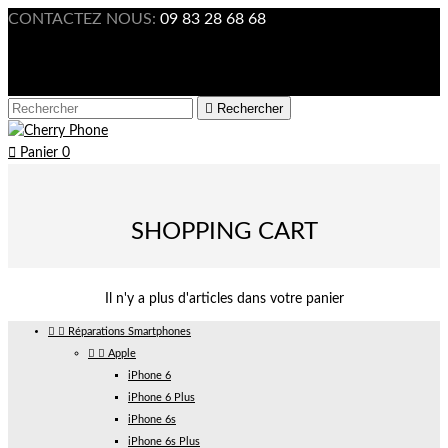
CONTACTEZ NOUS:
09 83 28 68 68

Connexion



Rechercher

Panier
0
SHOPPING CART
Il n'y a plus d'articles dans votre panier


Réparations Smartphones


Apple
iPhone 6
iPhone 6 Plus
iPhone 6s
iPhone 6s Plus