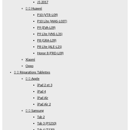
J5 2017


Huawei
P10 (VTR-L09)
P10 Lite (WAS-L03T)
P9 (EVA-L09)
P9 Lite (VNS-L31)
P8 (GRA-L09)
P8 Lite (ALE-L21)
Honor 8 (FRD-L09)
Xiaomi
Oppo


Réparations Tablettes


Apple
iPad 2 et 3
iPad 4
iPad Air
iPad Air 2


Samsung
Tab 2
Tab 3 (P5210)
Tab 4 (T530)