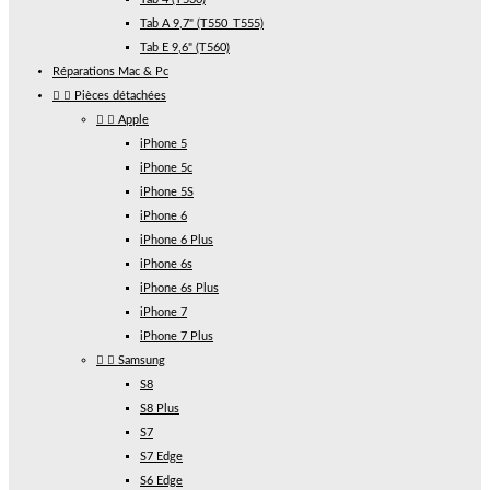
Tab A 9,7" (T550_T555)
Tab E 9,6" (T560)
Réparations Mac & Pc


Pièces détachées


Apple
iPhone 5
iPhone 5c
iPhone 5S
iPhone 6
iPhone 6 Plus
iPhone 6s
iPhone 6s Plus
iPhone 7
iPhone 7 Plus


Samsung
S8
S8 Plus
S7
S7 Edge
S6 Edge