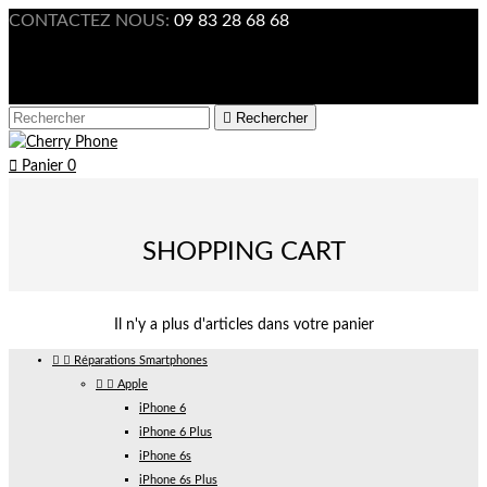
CONTACTEZ NOUS:
09 83 28 68 68

Connexion



Rechercher

Panier
0
SHOPPING CART
Il n'y a plus d'articles dans votre panier


Réparations Smartphones


Apple
iPhone 6
iPhone 6 Plus
iPhone 6s
iPhone 6s Plus