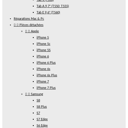
Tab A 9,7" (T550_T555)
Tab E 9,6" (T560)
Réparations Mac & Pc


Pièces détachées


Apple
iPhone 5
iPhone 5c
iPhone 5S
iPhone 6
iPhone 6 Plus
iPhone 6s
iPhone 6s Plus
iPhone 7
iPhone 7 Plus


Samsung
S8
S8 Plus
S7
S7 Edge
S6 Edge