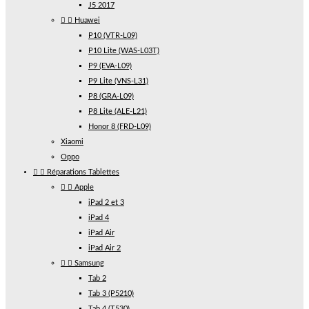
J5 2017


Huawei
P10 (VTR-L09)
P10 Lite (WAS-L03T)
P9 (EVA-L09)
P9 Lite (VNS-L31)
P8 (GRA-L09)
P8 Lite (ALE-L21)
Honor 8 (FRD-L09)
Xiaomi
Oppo


Réparations Tablettes


Apple
iPad 2 et 3
iPad 4
iPad Air
iPad Air 2


Samsung
Tab 2
Tab 3 (P5210)
Tab 4 (T530)