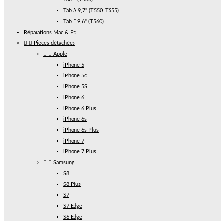
Tab A 9,7" (T550_T555)
Tab E 9,6" (T560)
Réparations Mac & Pc


Pièces détachées


Apple
iPhone 5
iPhone 5c
iPhone 5S
iPhone 6
iPhone 6 Plus
iPhone 6s
iPhone 6s Plus
iPhone 7
iPhone 7 Plus


Samsung
S8
S8 Plus
S7
S7 Edge
S6 Edge