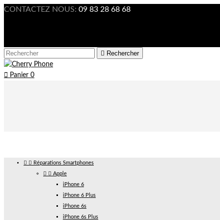
CONTACTEZ NOUS:
09 83 28 68 68

Connexion



Rechercher

Panier
0


Réparations Smartphones


Apple
iPhone 6
iPhone 6 Plus
iPhone 6s
iPhone 6s Plus