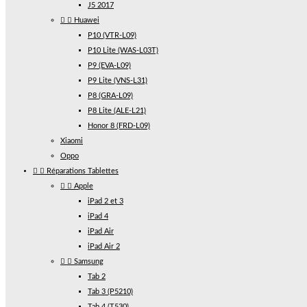
J5 2017


Huawei
P10 (VTR-L09)
P10 Lite (WAS-L03T)
P9 (EVA-L09)
P9 Lite (VNS-L31)
P8 (GRA-L09)
P8 Lite (ALE-L21)
Honor 8 (FRD-L09)
Xiaomi
Oppo


Réparations Tablettes


Apple
iPad 2 et 3
iPad 4
iPad Air
iPad Air 2


Samsung
Tab 2
Tab 3 (P5210)
Tab 4 (T530)