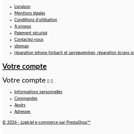
Livraison
Mentions légales
Conditions d'utilisation
A propos
Paiement sécurisé
Contactez-nous
sitemap
réparation iphone forbach et sarreguemines, réparation écrans s
Votre compte
Votre compte


Informations personnelles
Commandes
Avoirs
Adresses
© 2026 - Logiciel e-commerce par PrestaShop™