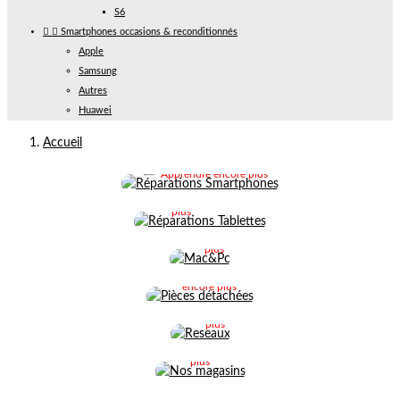
S6


Smartphones occasions & reconditionnés
Apple
Samsung
Autres
Huawei
RÉPARATIONS
RÉPARATIONS
Accueil
SMARTPHONES
TABLETTES
Apprendre encore plus
MAC&PC
Apprendre encore
plus
PIÈCES
Apprendre
encore
DÉTACHÉES
plus
RESEAUX
Apprendre
NOS
encore plus
Apprendre
MAGASINS
encore
plus
Apprendre
encore
plus