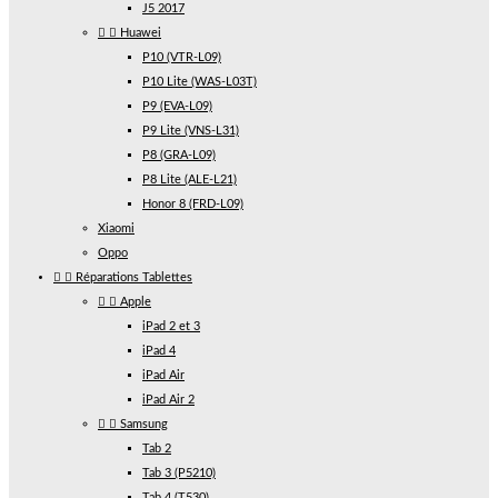
J5 2017


Huawei
P10 (VTR-L09)
P10 Lite (WAS-L03T)
P9 (EVA-L09)
P9 Lite (VNS-L31)
P8 (GRA-L09)
P8 Lite (ALE-L21)
Honor 8 (FRD-L09)
Xiaomi
Oppo


Réparations Tablettes


Apple
iPad 2 et 3
iPad 4
iPad Air
iPad Air 2


Samsung
Tab 2
Tab 3 (P5210)
Tab 4 (T530)