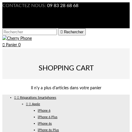
CONTACTEZ NOUS:
09 83 28 68 68

Connexion



Rechercher

Panier
0
SHOPPING CART
Il n'y a plus d'articles dans votre panier


Réparations Smartphones


Apple
iPhone 6
iPhone 6 Plus
iPhone 6s
iPhone 6s Plus