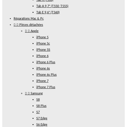
Tab A 9,7" (T550_T555)
Tab E 9,6" (T560)
Réparations Mac & Pc


Pièces détachées


Apple
iPhone 5
iPhone 5c
iPhone 5S
iPhone 6
iPhone 6 Plus
iPhone 6s
iPhone 6s Plus
iPhone 7
iPhone 7 Plus


Samsung
S8
S8 Plus
S7
S7 Edge
S6 Edge