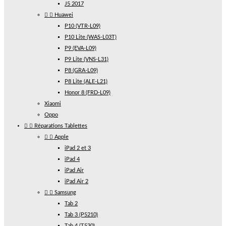
J5 2017


Huawei
P10 (VTR-L09)
P10 Lite (WAS-L03T)
P9 (EVA-L09)
P9 Lite (VNS-L31)
P8 (GRA-L09)
P8 Lite (ALE-L21)
Honor 8 (FRD-L09)
Xiaomi
Oppo


Réparations Tablettes


Apple
iPad 2 et 3
iPad 4
iPad Air
iPad Air 2


Samsung
Tab 2
Tab 3 (P5210)
Tab 4 (T530)