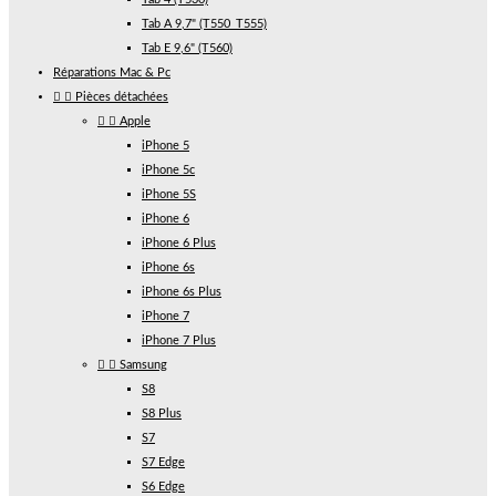
Tab A 9,7" (T550_T555)
Tab E 9,6" (T560)
Réparations Mac & Pc


Pièces détachées


Apple
iPhone 5
iPhone 5c
iPhone 5S
iPhone 6
iPhone 6 Plus
iPhone 6s
iPhone 6s Plus
iPhone 7
iPhone 7 Plus


Samsung
S8
S8 Plus
S7
S7 Edge
S6 Edge