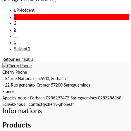

Précédent
1
2
3
…
5
Suivant

Retour en haut

Cherry Phone
- 54 rue Nationale, 57600, Forbach
- 22 Rue generaux Crémer 57200 Sarreguemines
France
Appelez-nous :
Forbach 0986293473 Sarreguemines 0983286868
Écrivez-nous :
contact@cherry-phone.fr
Informations
Products