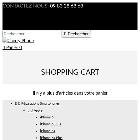
CONTACTEZ NOUS:
09 83 28 68 68

Connexion



Rechercher

Panier
0
SHOPPING CART
Il n'y a plus d'articles dans votre panier


Réparations Smartphones


Apple
iPhone 6
iPhone 6 Plus
iPhone 6s
iPhone 6s Plus