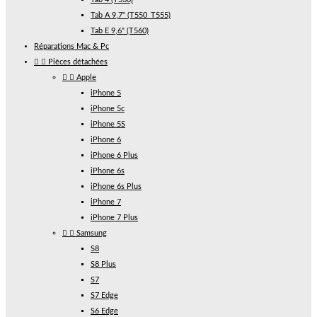
Tab A 9,7" (T550_T555)
Tab E 9,6" (T560)
Réparations Mac & Pc


Pièces détachées


Apple
iPhone 5
iPhone 5c
iPhone 5S
iPhone 6
iPhone 6 Plus
iPhone 6s
iPhone 6s Plus
iPhone 7
iPhone 7 Plus


Samsung
S8
S8 Plus
S7
S7 Edge
S6 Edge