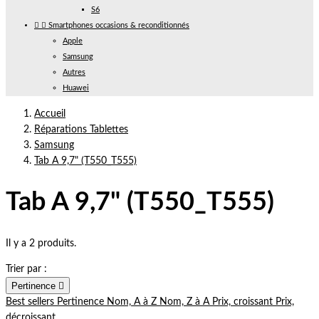
S6


Smartphones occasions & reconditionnés
Apple
Samsung
Autres
Huawei
Accueil
Réparations Tablettes
Samsung
Tab A 9,7" (T550_T555)
Tab A 9,7" (T550_T555)
Il y a 2 produits.
Trier par :
Pertinence

Best sellers
Pertinence
Nom, A à Z
Nom, Z à A
Prix, croissant
Prix,
décroissant