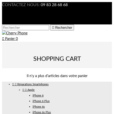
CONTACTEZ NOUS:
09 83 28 68 68

Connexion



Rechercher

Panier
0
SHOPPING CART
Il n'y a plus d'articles dans votre panier


Réparations Smartphones


Apple
iPhone 6
iPhone 6 Plus
iPhone 6s
iPhone 6s Plus