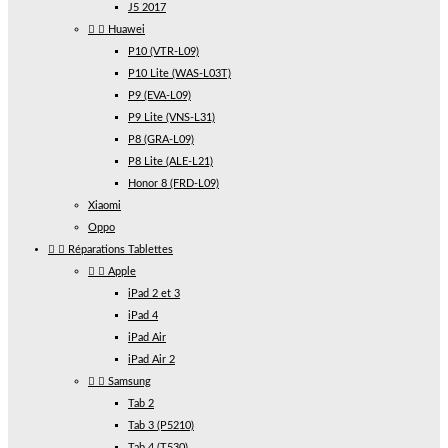
J5 2017


Huawei
P10 (VTR-L09)
P10 Lite (WAS-L03T)
P9 (EVA-L09)
P9 Lite (VNS-L31)
P8 (GRA-L09)
P8 Lite (ALE-L21)
Honor 8 (FRD-L09)
Xiaomi
Oppo


Réparations Tablettes


Apple
iPad 2 et 3
iPad 4
iPad Air
iPad Air 2


Samsung
Tab 2
Tab 3 (P5210)
Tab 4 (T530)