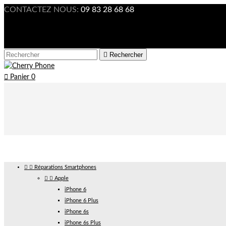
CONTACTEZ NOUS:
09 83 28 68 68

Connexion



Rechercher

Panier
0


Réparations Smartphones


Apple
iPhone 6
iPhone 6 Plus
iPhone 6s
iPhone 6s Plus