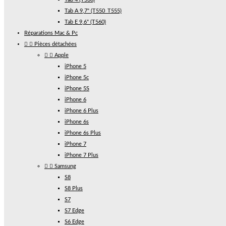
Tab A 9,7" (T550_T555)
Tab E 9,6" (T560)
Réparations Mac & Pc


Pièces détachées


Apple
iPhone 5
iPhone 5c
iPhone 5S
iPhone 6
iPhone 6 Plus
iPhone 6s
iPhone 6s Plus
iPhone 7
iPhone 7 Plus


Samsung
S8
S8 Plus
S7
S7 Edge
S6 Edge