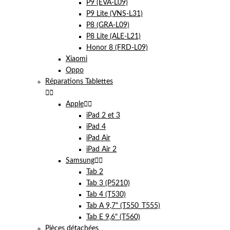
P9 (EVA-L09)
P9 Lite (VNS-L31)
P8 (GRA-L09)
P8 Lite (ALE-L21)
Honor 8 (FRD-L09)
Xiaomi
Oppo
Réparations Tablettes


Apple


iPad 2 et 3
iPad 4
iPad Air
iPad Air 2
Samsung


Tab 2
Tab 3 (P5210)
Tab 4 (T530)
Tab A 9,7" (T550_T555)
Tab E 9,6" (T560)
Pièces détachées