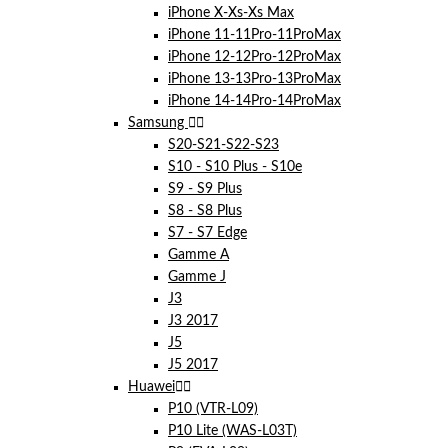
iPhone X-Xs-Xs Max
iPhone 11-11Pro-11ProMax
iPhone 12-12Pro-12ProMax
iPhone 13-13Pro-13ProMax
iPhone 14-14Pro-14ProMax
Samsung


S20-S21-S22-S23
S10 - S10 Plus - S10e
S9 - S9 Plus
S8 - S8 Plus
S7 - S7 Edge
Gamme A
Gamme J
J3
J3 2017
J5
J5 2017
Huawei


P10 (VTR-L09)
P10 Lite (WAS-L03T)