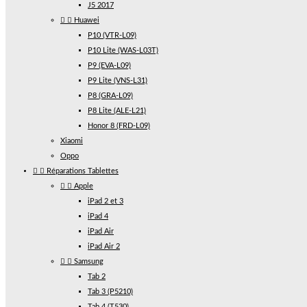
J5 2017


Huawei
P10 (VTR-L09)
P10 Lite (WAS-L03T)
P9 (EVA-L09)
P9 Lite (VNS-L31)
P8 (GRA-L09)
P8 Lite (ALE-L21)
Honor 8 (FRD-L09)
Xiaomi
Oppo


Réparations Tablettes


Apple
iPad 2 et 3
iPad 4
iPad Air
iPad Air 2


Samsung
Tab 2
Tab 3 (P5210)
Tab 4 (T530)