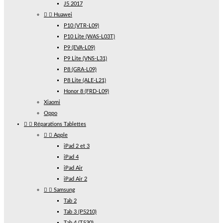
J5 2017


Huawei
P10 (VTR-L09)
P10 Lite (WAS-L03T)
P9 (EVA-L09)
P9 Lite (VNS-L31)
P8 (GRA-L09)
P8 Lite (ALE-L21)
Honor 8 (FRD-L09)
Xiaomi
Oppo


Réparations Tablettes


Apple
iPad 2 et 3
iPad 4
iPad Air
iPad Air 2


Samsung
Tab 2
Tab 3 (P5210)
Tab 4 (T530)