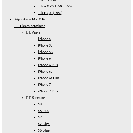
Tab A 9,7" (T550_T555)
Tab E 9,6" (T560)
Réparations Mac & Pc


Pièces détachées


Apple
iPhone 5
iPhone 5c
iPhone 5S
iPhone 6
iPhone 6 Plus
iPhone 6s
iPhone 6s Plus
iPhone 7
iPhone 7 Plus


Samsung
S8
S8 Plus
S7
S7 Edge
S6 Edge