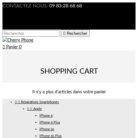
CONTACTEZ NOUS:
09 83 28 68 68

Connexion



Rechercher

Panier
0
SHOPPING CART
Il n'y a plus d'articles dans votre panier


Réparations Smartphones


Apple
iPhone 6
iPhone 6 Plus
iPhone 6s
iPhone 6s Plus