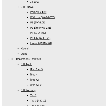
J5 2017


Huawei
P10 (VTR-L09)
P10 Lite (WAS-L03T)
P9 (EVA-L09)
P9 Lite (VNS-L31)
P8 (GRA-L09)
P8 Lite (ALE-L21)
Honor 8 (FRD-L09)
Xiaomi
Oppo


Réparations Tablettes


Apple
iPad 2 et 3
iPad 4
iPad Air
iPad Air 2


Samsung
Tab 2
Tab 3 (P5210)
Tab 4 (T530)