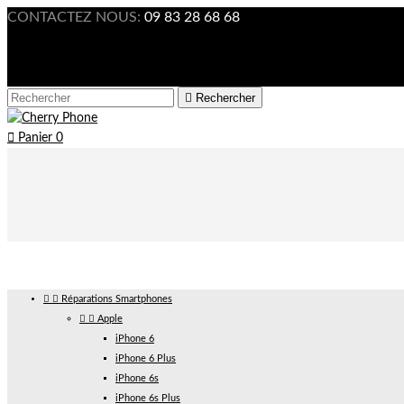
CONTACTEZ NOUS:
09 83 28 68 68

Connexion



Rechercher

Panier
0


Réparations Smartphones


Apple
iPhone 6
iPhone 6 Plus
iPhone 6s
iPhone 6s Plus