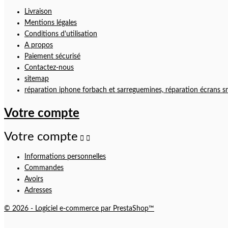
Livraison
Mentions légales
Conditions d'utilisation
A propos
Paiement sécurisé
Contactez-nous
sitemap
réparation iphone forbach et sarreguemines, réparation écrans s
Votre compte
Votre compte


Informations personnelles
Commandes
Avoirs
Adresses
© 2026 - Logiciel e-commerce par PrestaShop™