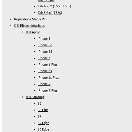
Tab A 9,7" (T550_T555)
Tab E 9,6" (T560)
Réparations Mac & Pc


Pièces détachées


Apple
iPhone 5
iPhone 5c
iPhone 5S
iPhone 6
iPhone 6 Plus
iPhone 6s
iPhone 6s Plus
iPhone 7
iPhone 7 Plus


Samsung
S8
S8 Plus
S7
S7 Edge
S6 Edge