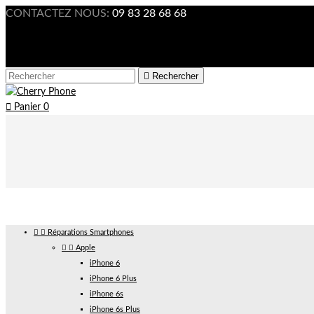
CONTACTEZ NOUS:
09 83 28 68 68

Connexion



Rechercher

Panier
0


Réparations Smartphones


Apple
iPhone 6
iPhone 6 Plus
iPhone 6s
iPhone 6s Plus