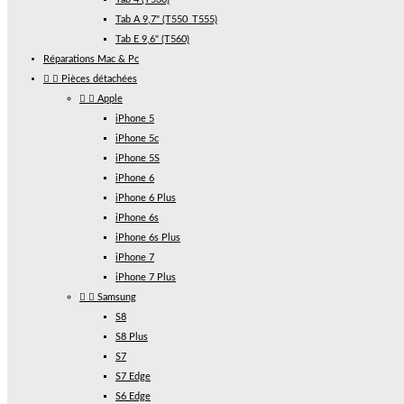
Tab A 9,7" (T550_T555)
Tab E 9,6" (T560)
Réparations Mac & Pc


Pièces détachées


Apple
iPhone 5
iPhone 5c
iPhone 5S
iPhone 6
iPhone 6 Plus
iPhone 6s
iPhone 6s Plus
iPhone 7
iPhone 7 Plus


Samsung
S8
S8 Plus
S7
S7 Edge
S6 Edge