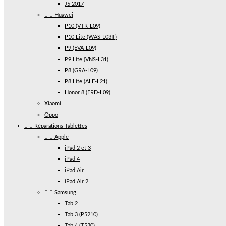
J5 2017


Huawei
P10 (VTR-L09)
P10 Lite (WAS-L03T)
P9 (EVA-L09)
P9 Lite (VNS-L31)
P8 (GRA-L09)
P8 Lite (ALE-L21)
Honor 8 (FRD-L09)
Xiaomi
Oppo


Réparations Tablettes


Apple
iPad 2 et 3
iPad 4
iPad Air
iPad Air 2


Samsung
Tab 2
Tab 3 (P5210)
Tab 4 (T530)