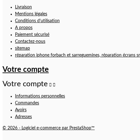
Livraison
Mentions légales
Conditions d'utilisation
A propos
Paiement sécurisé
Contactez-nous
sitemap
réparation iphone forbach et sarreguemines, réparation écrans s
Votre compte
Votre compte


Informations personnelles
Commandes
Avoirs
Adresses
© 2026 - Logiciel e-commerce par PrestaShop™