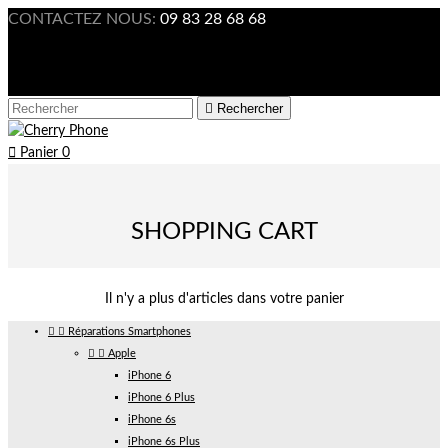
CONTACTEZ NOUS:
09 83 28 68 68

Connexion



Rechercher

Panier
0
SHOPPING CART
Il n'y a plus d'articles dans votre panier


Réparations Smartphones


Apple
iPhone 6
iPhone 6 Plus
iPhone 6s
iPhone 6s Plus