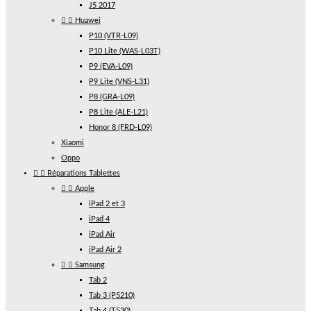
J5 2017


Huawei
P10 (VTR-L09)
P10 Lite (WAS-L03T)
P9 (EVA-L09)
P9 Lite (VNS-L31)
P8 (GRA-L09)
P8 Lite (ALE-L21)
Honor 8 (FRD-L09)
Xiaomi
Oppo


Réparations Tablettes


Apple
iPad 2 et 3
iPad 4
iPad Air
iPad Air 2


Samsung
Tab 2
Tab 3 (P5210)
Tab 4 (T530)