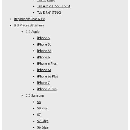
Tab A 9,7" (T550_T555)
Tab E 9,6" (T560)
Réparations Mac & Pc


Pièces détachées


Apple
iPhone 5
iPhone 5c
iPhone 5S
iPhone 6
iPhone 6 Plus
iPhone 6s
iPhone 6s Plus
iPhone 7
iPhone 7 Plus


Samsung
S8
S8 Plus
S7
S7 Edge
S6 Edge